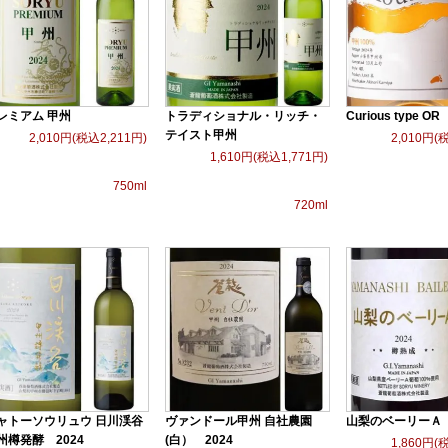
レミアム 甲州
トラディショナル・リッチ・
Curious type OR
テイスト甲州
2,010円(税込2,211円)
2,010円(
1,610円(税込1,771円)
750ml
720ml
ャトーソウリュウ 日川渓谷
ヴァンドール甲州 自社農園
山梨のベーリーＡ
州樽発酵 2024
(白） 2024
1,860円(