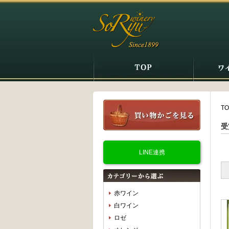
TO
受
LINE連携
赤ワイン
白ワイン
ロゼ