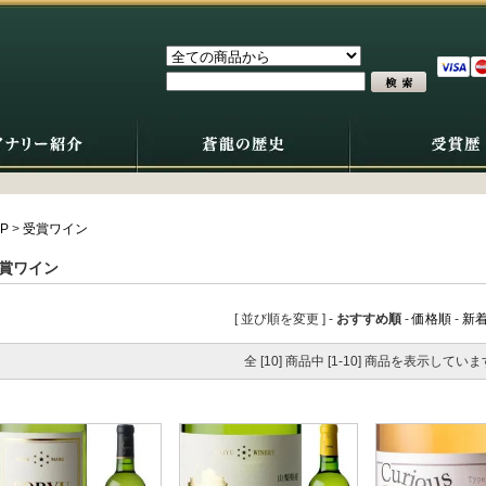
P
>
受賞ワイン
賞ワイン
[ 並び順を変更 ] -
おすすめ順
-
価格順
-
新
全 [10] 商品中 [1-10] 商品を表示していま