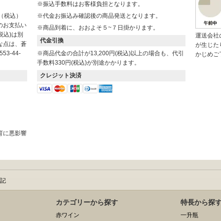
※振込手数料はお客様負担となります。
円（税込）
※代金お振込み確認後の商品発送となります。
のお支払い
※商品到着に、おおよそ５~７日掛かります。
税込)は別
運送会社
代金引換
な点は、蒼
が生じた
3-44-
※商品代金の合計が13,200円(税込)以上の場合も、代引
かじめご
手数料330円(税込)が別途かかります。
クレジット決済
。
育に悪影響
記
カテゴリーから探す
特長から探
赤ワイン
一升瓶