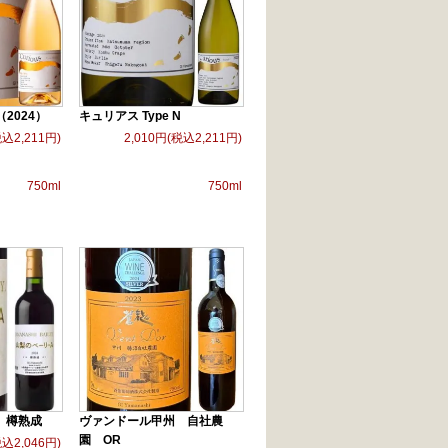
 （2024）
キュリアス Type N
税込2,211円)
2,010円(税込2,211円)
750ml
750ml
 樽熟成
ヴァンドール甲州 自社農
園 OR
税込2,046円)