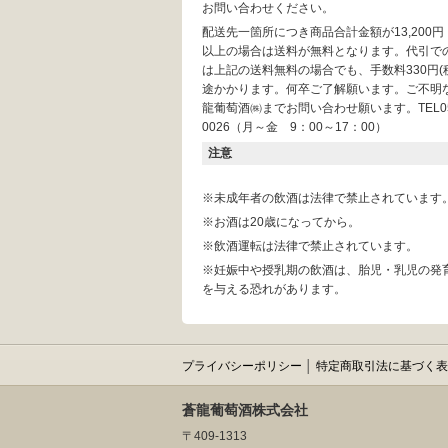
お問い合わせください。
配送先一箇所につき商品合計金額が13,200
以上の場合は送料が無料となります。代引で
は上記の送料無料の場合でも、手数料330円(
途かかります。何卒ご了解願います。ご不明
龍葡萄酒㈱までお問い合わせ願います。TEL055
0026（月～金 9：00～17：00）
注意
※未成年者の飲酒は法律で禁止されています
※お酒は20歳になってから。
※飲酒運転は法律で禁止されています。
※妊娠中や授乳期の飲酒は、胎児・乳児の発
を与える恐れがあります。
プライバシーポリシー
│
特定商取引法に基づく表
蒼龍葡萄酒株式会社
〒409-1313