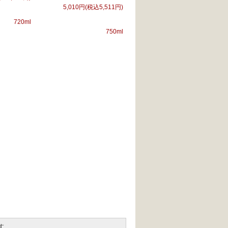
5,010円(税込5,511円)
720ml
750ml
す