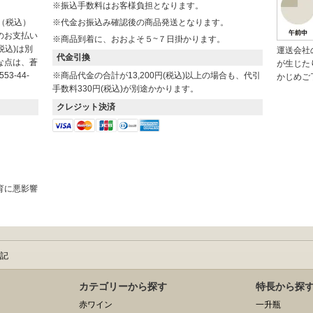
※振込手数料はお客様負担となります。
円（税込）
※代金お振込み確認後の商品発送となります。
のお支払い
※商品到着に、おおよそ５~７日掛かります。
税込)は別
運送会社
代金引換
な点は、蒼
が生じた
3-44-
※商品代金の合計が13,200円(税込)以上の場合も、代引
かじめご
手数料330円(税込)が別途かかります。
クレジット決済
。
育に悪影響
記
カテゴリーから探す
特長から探
赤ワイン
一升瓶