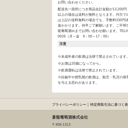
お問い合わせください。
配送先一箇所につき商品合計金額が13,200
以上の場合は送料が無料となります。代引で
は上記の送料無料の場合でも、手数料330円(
途かかります。何卒ご了解願います。ご不明
龍葡萄酒㈱までお問い合わせ願います。TEL055
0026（月～金 9：00～17：00）
注意
※未成年者の飲酒は法律で禁止されています
※お酒は20歳になってから。
※飲酒運転は法律で禁止されています。
※妊娠中や授乳期の飲酒は、胎児・乳児の発
を与える恐れがあります。
プライバシーポリシー
│
特定商取引法に基づく表
蒼龍葡萄酒株式会社
〒409-1313