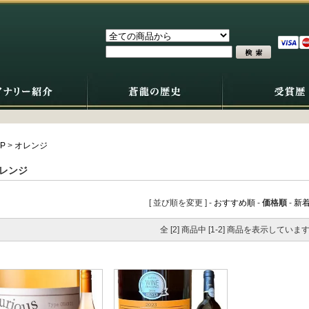
P
>
オレンジ
レンジ
[ 並び順を変更 ] -
おすすめ順
-
価格順
-
新
全 [2] 商品中 [1-2] 商品を表示していま