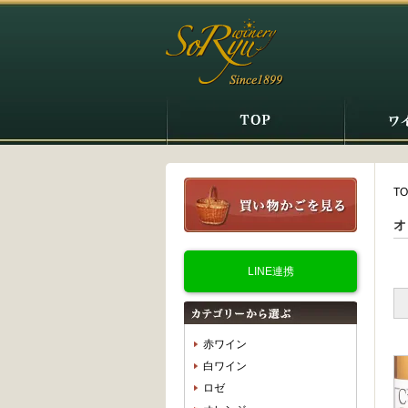
TO
オ
LINE連携
赤ワイン
白ワイン
ロゼ