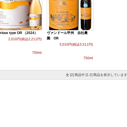
rious type OR （2024）
ヴァンドール甲州 自社農
園 OR
2,010円(税込2,211円)
5,010円(税込5,511円)
750ml
750ml
全 [2] 商品中 [1-2] 商品を表示していま