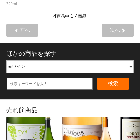
720ml
4
1
4
商品中
-
商品
前へ
次へ
ほかの商品を探す
検索
売れ筋商品