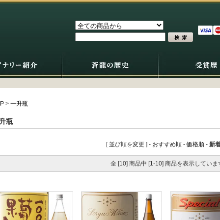
P
>
一升瓶
升瓶
[ 並び順を変更 ] -
おすすめ順
-
価格順
-
新
全 [10] 商品中 [1-10] 商品を表示していま