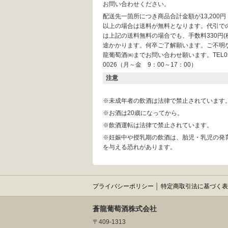
お問い合わせください。
配送先一箇所につき商品合計金額が13,200
以上の場合は送料が無料となります。代引で
は上記の送料無料の場合でも、手数料330円(
途かかります。何卒ご了解願います。ご不明
龍葡萄酒㈱までお問い合わせ願います。TEL055
0026（月～金 9：00～17：00）
注意
※未成年者の飲酒は法律で禁止されています
※お酒は20歳になってから。
※飲酒運転は法律で禁止されています。
※妊娠中や授乳期の飲酒は、胎児・乳児の発
を与える恐れがあります。
プライバシーポリシー
│
特定商取引法に基づく表
蒼龍葡萄酒株式会社
〒409-1313