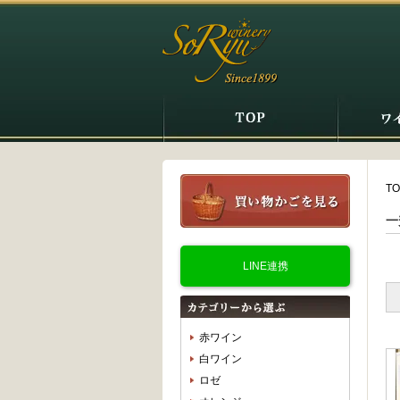
TO
一
LINE連携
赤ワイン
白ワイン
ロゼ