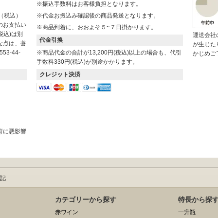
※振込手数料はお客様負担となります。
円（税込）
※代金お振込み確認後の商品発送となります。
のお支払い
※商品到着に、おおよそ５~７日掛かります。
税込)は別
運送会社
代金引換
な点は、蒼
が生じた
3-44-
※商品代金の合計が13,200円(税込)以上の場合も、代引
かじめご
手数料330円(税込)が別途かかります。
クレジット決済
。
育に悪影響
記
カテゴリーから探す
特長から探
赤ワイン
一升瓶